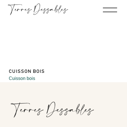
Skip
Terres Dessables
to
the
content
CUISSON BOIS
Cuisson bois