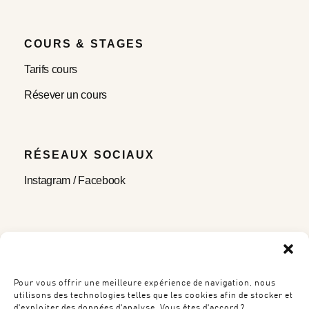
COURS & STAGES
Tarifs cours
Résever un cours
RÉSEAUX SOCIAUX
Instagram
/
Facebook
NEWSLETTER
Inscrivez-vous pour recevoir les actualités de
l'atelier
Pour vous offrir une meilleure expérience de navigation, nous
utilisons des technologies telles que les cookies afin de stocker et
d'exploiter des données d'analyse. Vous êtes d'accord ?